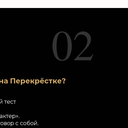
02
 на Перекрёстке?
 тест
актер».
овор с собой.