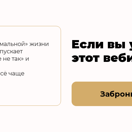
Если вы 
рмальной» жизни
пускает
этот веб
 не так» и
всё чаще
Заброн