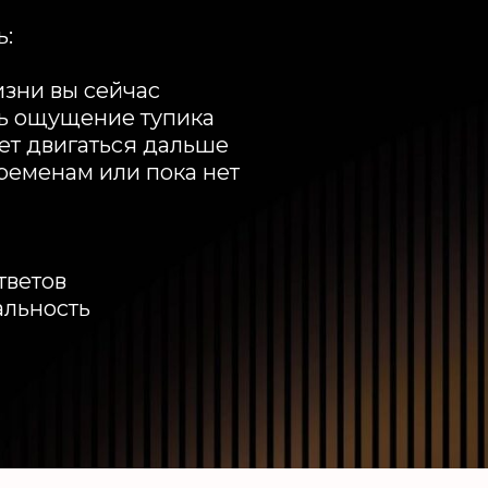
ь:
изни вы сейчас
ь ощущение тупика
ет двигаться дальше
еременам или пока нет
тветов
альность