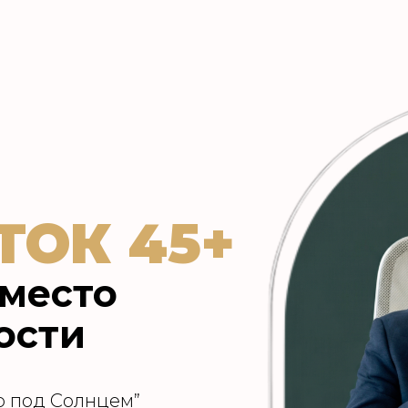
ТОК 45+
 место
ости
о под Солнцем”