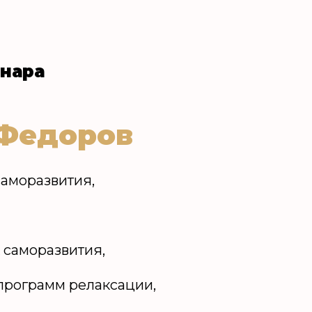
нара
Федоров
саморазвития,
 саморазвития,
 программ релаксации,