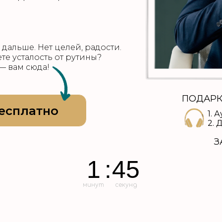
 дальше. Нет целей, радости.
е усталость от рутины?
— вам сюда!
ПОДАРКИ
есплатно
1. 
2. 
З
1
:
43
минут
секунд