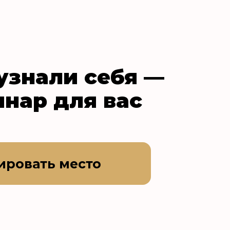
узнали себя —
инар для вас
ировать место