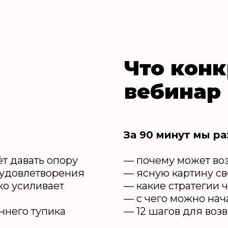
Что конк
вебинар
За 90 минут мы ра
т давать опору
— почему может во
 удовлетворения
— ясную картину св
ко усиливает
— какие стратегии 
— с чего можно нач
ннего тупика
— 12 шагов для воз