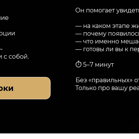
Он помогает увидет
ние
— на каком этапе ж
ерции
— почему появилос
— что именно меша
—
— готовы ли вы к п
 с собой.
⏱ 5–7 минут
Без «правильных» о
рки
Только про вашу ре