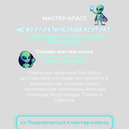
МАСТЕР-КЛАСС
5 созвездий = 12 протоколов
перезагрузки
Онлайн-мастер-класс
Михаила Фёдорова
(Мальтуриона)
Реальные практики быстрого
восстановления энергии, ясности и
контроля над жизнью через
космические протоколы Арктура,
Сириуса, Андромеды, Плеяд и
Ориона
👉 Подключиться к мастер-классу