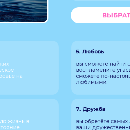
ВЫБРАТ
5. Любовь
ских
вы сможете найти 
еское
воспламените угас
ровье на
сможете по-настоя
любимыми.
7. Дружба
ую жизнь в
вы обретёте самых 
стояние
ваши дружественны