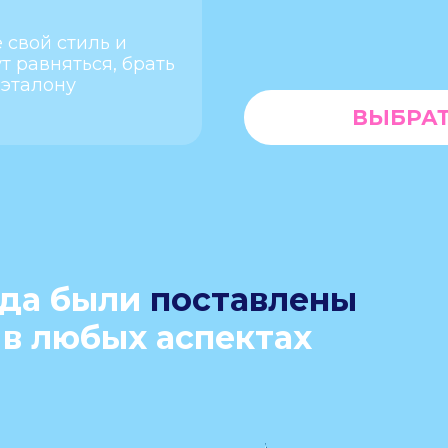
 свой стиль и
т равняться, брать
 эталону
ВЫБРАТ
гда были
поставлены
в любых аспектах