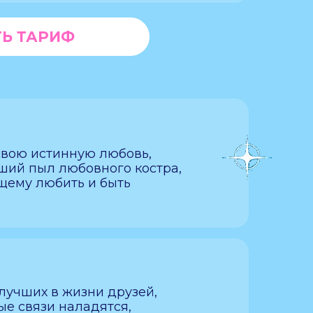
Ь ТАРИФ
свою истинную любовь,
ший пыл любовного костра,
щему любить и быть
лучших в жизни друзей,
е связи наладятся,