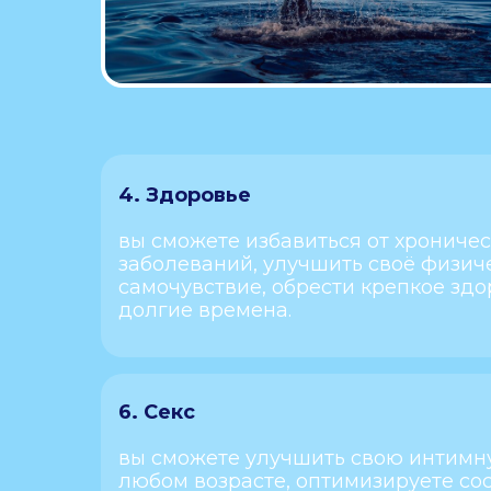
4. Здоровье
вы сможете избавиться от хрониче
заболеваний, улучшить своё физич
самочувствие, обрести крепкое здо
долгие времена.
6. Секс
вы сможете улучшить свою интимн
любом возрасте, оптимизируете со