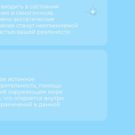
 входить в состояния
ния и самогипноза.
овно-экстатические
яния станут неотъемлемой
астью вашей реальности.
кое истинное
орительность, помощь
а об окружающем мире
ь, что откроется внутри
ограничений в данной