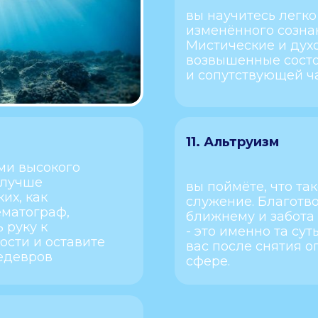
вы научитесь легко
изменённого созна
Мистические и дух
возвышенные состо
и сопутствующей ч
11. Альтруизм
ми высокого
 лучше
вы поймёте, что та
их, как
служение. Благотв
ематограф,
ближнему и забот
 руку к
- это именно та сут
сти и оставите
вас после снятия 
едевров
сфере.