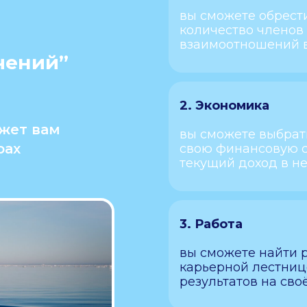
вы сможете обрест
количество членов 
взаимоотношений в
чений”
2. Экономика
жет вам
вы сможете выбрать
рах
свою финансовую 
текущий доход в не
3. Работа
вы сможете найти р
карьерной лестниц
результатов на сво