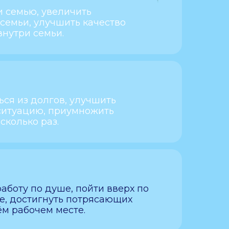
и семью, увеличить
семьи, улучшить качество
нутри семьи.
ся из долгов, улучшить
ситуацию, приумножить
сколько раз.
аботу по душе, пойти вверх по
е, достигнуть потрясающих
ём рабочем месте.