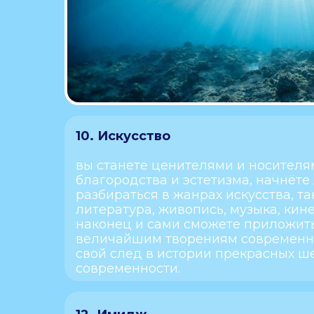
10. Искусство
вы станете ценителями и носителя
благородства и эстетизма, начнёте
разбираться в жанрах искусства, так
литература, живопись, музыка, кин
наконец и сами сможете приложить
величайшим творениям современно
свой след в истории прекрасных ш
современности.