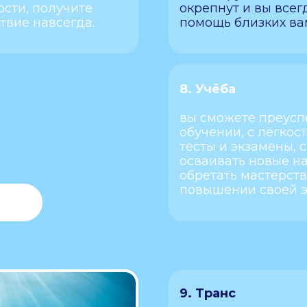
ости, получите
окрепнут и вы всег
твие навсегда.
помощь близких ва
8. Учёба
вы сможете преусп
обучении, с лёгкос
тесты и экзамены, 
осваивать новые на
обретать мастерст
повышении своей э
9. Транс