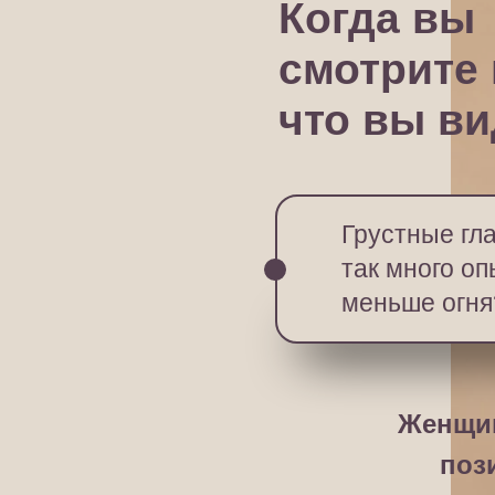
Когда вы
смотрите 
что вы в
Грустные гла
так много оп
меньше огня
Женщин
поз