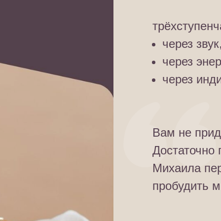
трёхступенч
через звук
через энер
через инд
Вам не прид
Достаточно 
Михаила пе
пробудить м