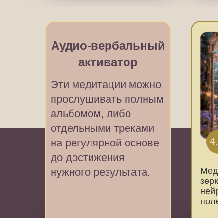
Аудио-вербальный
активатор
Эти медитации можно
прослушивать полным
альбомом, либо
отдельными треками
4
на регулярной основе
до достижения
нужного результата.
Мед
зер
ней
пол