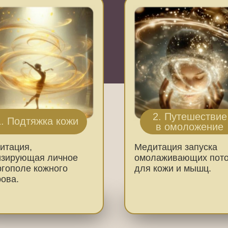
2. Путешествие
1. Подтяжка кожи
в омоложение
итация,
Медитация запуска
изирующая личное
омолаживающих пото
ргополе кожного
для кожи и мышц.
рова.