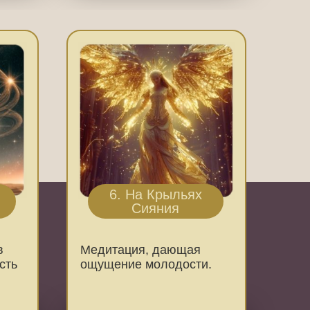
6. На Крыльях
Сияния
в
Медитация, дающая
сть
ощущение молодости.