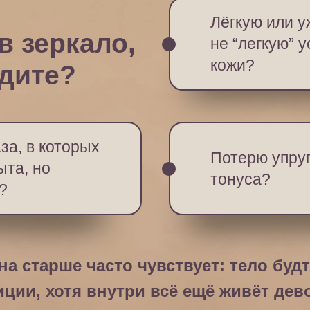
Лёгкую или у
в зеркало,
не “легкую” 
кожи?
идите?
за, в которых
Потерю упруг
ыта, но
тонуса?
?
а старше часто чувствует: тело будт
иции, хотя внутри всё ещё живёт дево