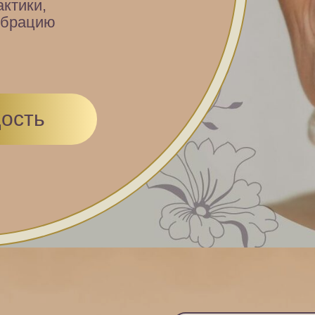
ктики,
ибрацию
ость