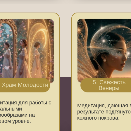
5. Свежесть
. Храм Молодости
Венеры
итация для работы с
Медитация, дающая 
кальными
результате подтянуто
рообразами на
кожного покрова.
евом уровне.