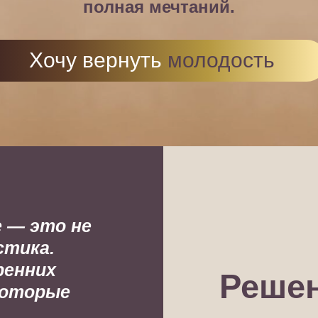
полная мечтаний.
Хочу вернуть
молодость
 — это не
стика.
ренних
Реше
которые