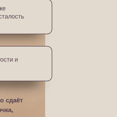
же
усталость
ости и
о сдаёт
чка,