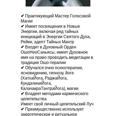
✔
Практикующий Мастер Голосовой
Магии
✔
Имеет посвящения в Новые
Энергии, включая ряд тайных
инициаций в Энергии Святого Духа,
Рейки, адепт Тайных Мантр
✔
Входит в Духовный Орден
ОшоНеоСаньясы, имеет Духовное
имя на право проводить медитации в
традиции Ошо-терапии
✔
Обучался очно психотерапии,
ясновидению, гипнозу, йоге
(ХатхаЙога, РаджаЙога,
КундалиниЙога,
КалачакраТантраЙога), магии
✔
Владеет методами кармического
целительства
Имеет свой личный целительский Луч
✔
Преимущественно использует
энергетическое и ритуальное