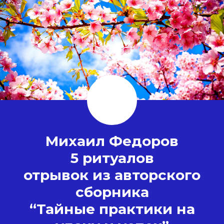
Михаил Федоров
5 ритуалов
отрывок из авторского
сборника
“Тайные практики на