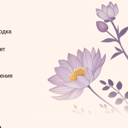
одка
ет
нения
,