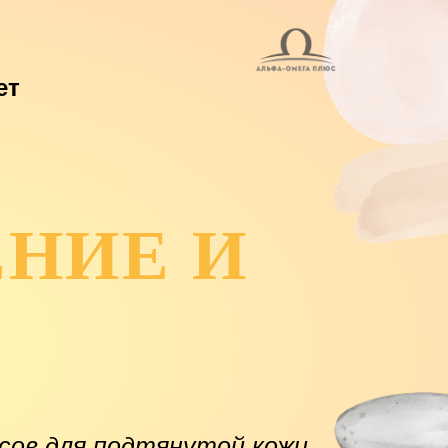
ет
НИЕ И
сов для подтянутой кожи,