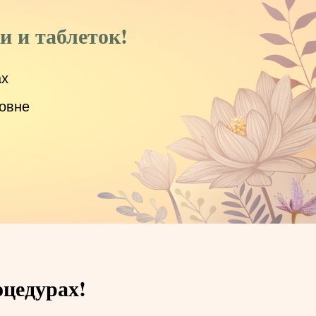
и и таблеток!
ах
ровне
оцедурах!