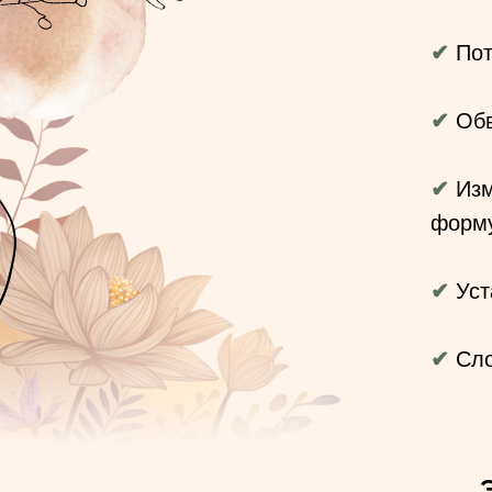
✔
Пот
✔
Обв
✔
Изм
форм
✔
Уст
✔
Сло