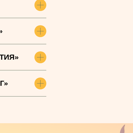
»
АТИЯ»
Г»