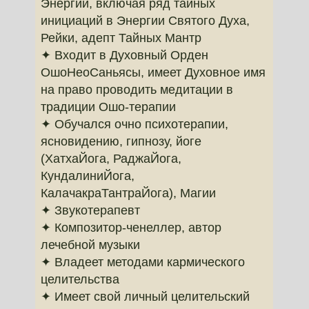
Энергии, включая ряд тайных
инициаций в Энергии Святого Духа,
Рейки, адепт Тайных Мантр
✦ Входит в Духовный Орден
ОшоНеоСаньясы, имеет Духовное имя
на право проводить медитации в
традиции Ошо-терапии
✦ Обучался очно психотерапии,
ясновидению, гипнозу, йоге
(ХатхаЙога, РаджаЙога,
КундалиниЙога,
КалачакраТантраЙога), Магии
✦ Звукотерапевт
✦ Композитор-ченеллер, автор
лечебной музыки
✦ Владеет методами кармического
целительства
✦ Имеет свой личный целительский