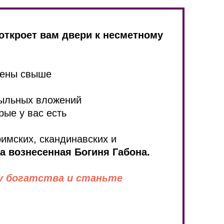
 откроет вам двери к несметному
лены свыше
быльных вложений
рые у вас есть
римских, скандинавских и
а вознесенная Богиня Габона.
у богатства и станьте