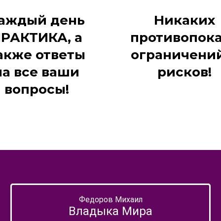
аждый день
Никаких
РАКТИКА, а
противопока
акже ответы
ограничени
на все ваши
рисков!
вопросы!
Федоров Михаил
Владыка Мира