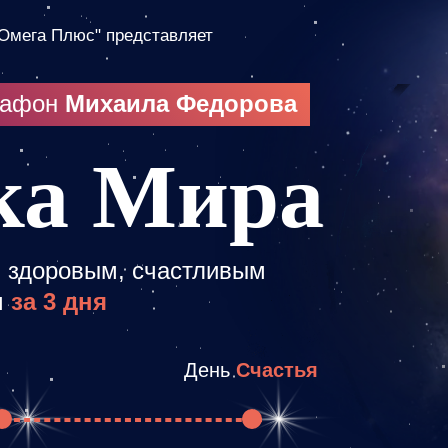
-Омега Плюс" представляет
рафон
Михаила Федорова
ка Мира
ть здоровым, счастливым
м
за 3 дня
День
Счастья