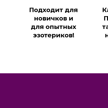
Подходит для
К
новичков и
П
для опытных
т
эзотериков!