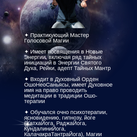
✦ Практикующий Мастер
Голосовой Магии
✦ Имеет посвящения в Новые
Энергии, включая ряд тайных
инициаций в Энергии Святого
Духа, Рейки, адепт Тайных Мантр
✦ Входит в Духовный Орден
ОшоНеоСаньясы, имеет Духовное
имя на право проводить
медитации в традиции Ошо-
терапии
✦ Обучался очно психотерапии,
ясновидению, гипнозу, йоге
(ХатхаЙога, РаджаЙога,
КундалиниЙога,
КалачакраТантраЙога), Магии