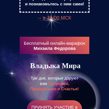
и познакомьтесь с ним сами!
-
-
в 19-00 МСК
Бесплатный онлайн-марафон
Михаила Федорова
Владыка Мира
Три дня, которые даруют
вам
Здоровье,
Процветание и Счастье!
ПРИНЯТЬ УЧАСТИЕ в