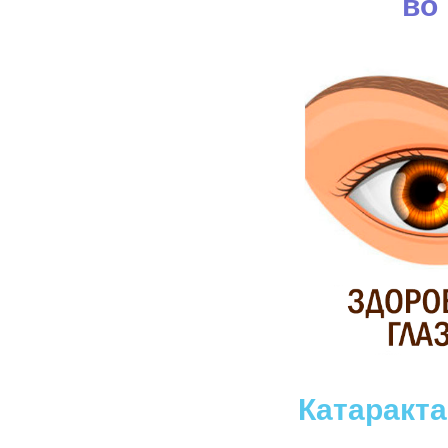
во
Катаракта