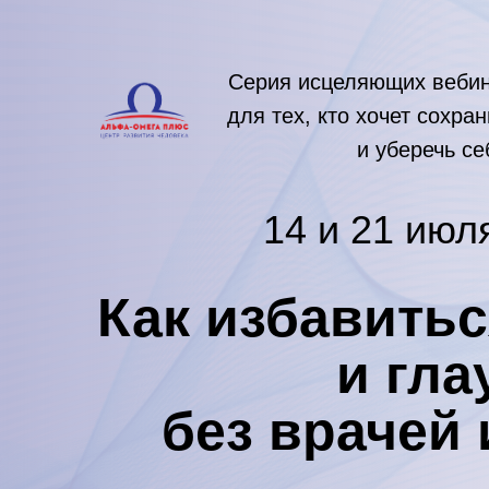
Серия исцеляющих веби
для тех, кто хочет сохра
и уберечь се
14 и 21 июл
Как избавитьс
и гл
без врачей