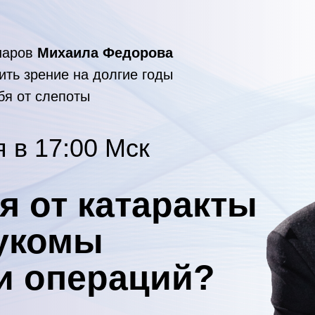
наров
Михаила Федорова
нить зрение на долгие годы
бя от слепоты
я в 17:00 Мск
я от катаракты
аукомы
 и операций?