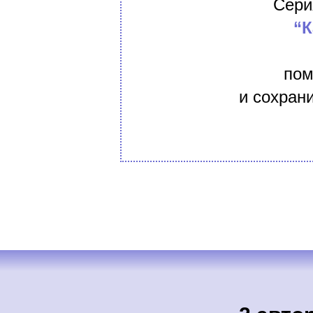
Сери
“К
пом
и сохрани