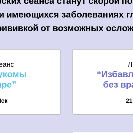
рских сеанса станут скорой 
и имеющихся заболеваниях г
рививкой от возможных ослож
еанс
Л
аукомы
“Избавл
ире”
без вр
Мск
21