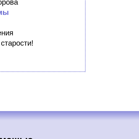
орова
омы
ения
 старости!