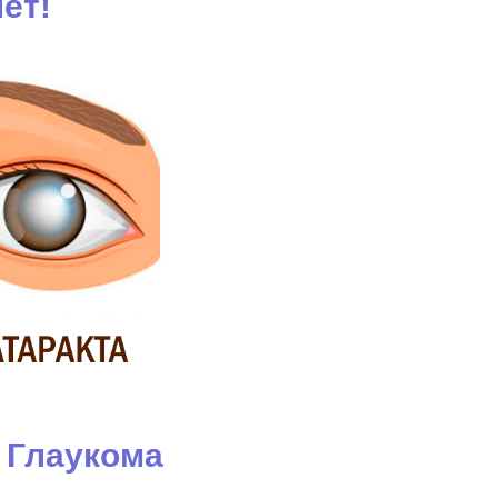
ет!
Глаукома