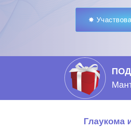
✸ Участвова
ПОД
Мант
Глаукома 