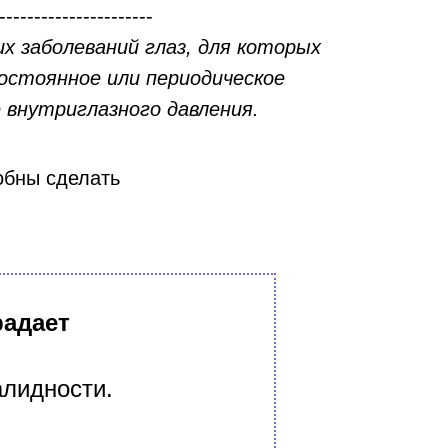
----------------------
их заболеваний глаз, для которых
остоянное или периодическое
 внутриглазного давления.
обны сделать
радает
алидности.