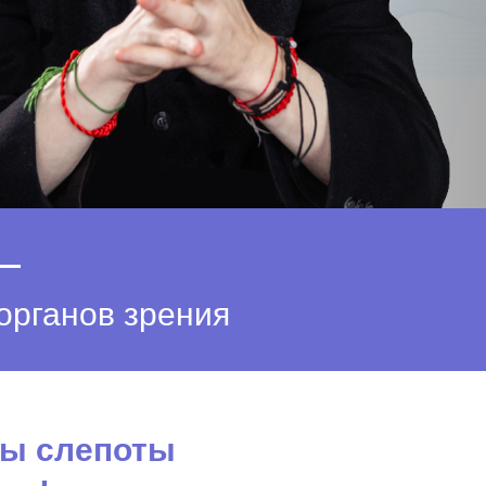
—
органов зрения
ны слепоты